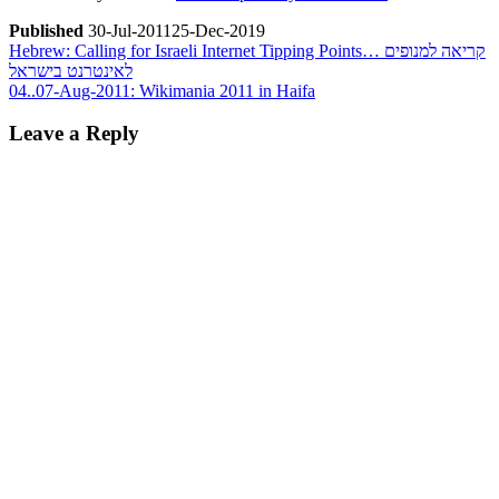
Published
30-Jul-2011
25-Dec-2019
Post
Previous
Hebrew: Calling for Israeli Internet Tipping Points… קריאה למנופים
Post
לאינטרנט בישראל
navigation
Next
04..07-Aug-2011: Wikimania 2011 in Haifa
Post
Leave a Reply