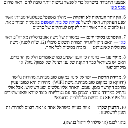
אמצעי תחבורה בישראל כדי לאפשר נגישות יותר טובה להם. ראה פירוט
טכני כאן
.
6.
אין יותר העתקות לא חוקיות
— מהלך משפטי/טכנולוגי/הסברתי אשר
ימנע העתקות. ראה למשל
פסיקה של בית המשפט
באנגלית המחייב את
BT לחסום אתר אשר יותר לינקים לעותקים של סרטים.
7.
אינטרנט
בסיסי
חינם
— במסורת של גישה אוניברסלית מארה”ב ראה
כאן
— האם ניתן להגדיר תמורת תשלום סימלי (12 ש”ח לשנה) גישה
מינימלית לאינטרנט — כזכות בסיסית לכל אחד.
8.
מוקד ענן
— בהנחה כי הענן ישפיע כמו שאומרים חלק מן החברים,
האם יש בשיראל כבר התקנה של ענן רציני? של אמזון? גוגל? או
מיקרוסופט?
9.
מדידת הרשת
— ישראל אינה במקום טוב מבחינת מהירות גלישה
(ודווקא כן במקום טוב מבחינת גישת WIFI). מהירות היא כמובן עניין
מורכב הקרשר בזמן, עומס, האתר אליו גולשים וסוג השימוש. אבל אולי
נתחיל במדידה טובה? וכמובן מה עם נטרליות? כיצד לוודא שאנו שומרים
על SKYPE גם ברשת סלולולרית כדוגמא?
10.
הרעיון שלך?
— איזה בעייה בישראל אתה או את רוצים לפתור? זה
הזמן להשפיע!!!
בואו לכנס (או שילחו לי דואל בנושא).