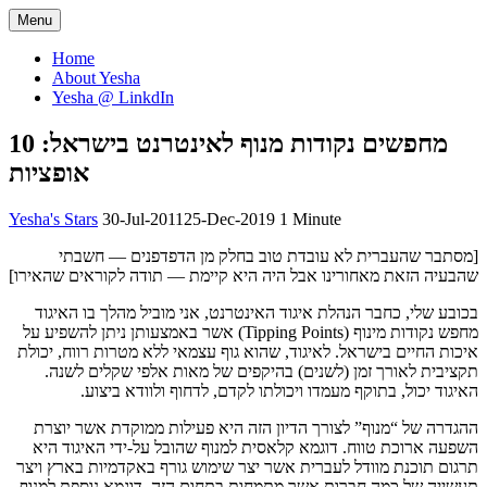
Skip
Menu
Dr Yesha / Prof Yesha
Let's think… together
to
content
Home
About Yesha
Yesha @ LinkdIn
מחפשים נקודות מנוף לאינטרנט בישראל: 10
אופציות
Yesha
Yesha's Stars
30-Jul-2011
25-Dec-2019
1 Minute
Sivan
[מסתבר שהעברית לא עובדת טוב בחלק מן הדפדפנים — חשבתי
שהבעיה הזאת מאחורינו אבל היה היא קיימת — תודה לקוראים שהאירו]
בכובע שלי, כחבר הנהלת איגוד האינטרנט, אני מוביל מהלך בו האיגוד
מחפש נקודות מינוף (Tipping Points) אשר באמצעותן ניתן להשפיע על
איכות החיים בישראל. לאיגוד, שהוא גוף עצמאי ללא מטרות רווח, יכולת
תקציבית לאורך זמן (לשנים) בהיקפים של מאות אלפי שקלים לשנה.
האיגוד יכול, בתוקף מעמדו ויכולתו לקדם, לדחוף ולוודא ביצוע.
ההגדרה של “מנוף” לצורך הדיון הזה היא פעילות ממוקדת אשר יוצרת
השפעה ארוכת טווח. דוגמא קלאסית למנוף שהובל על-ידי האיגוד היא
תרגום תוכנת מוודל לעברית אשר יצר שימוש גורף באקדמיות בארץ ויצר
תעשייה של כמה חברות אשר מתמחות בתחום הזה. דוגמא נוספת למנוף