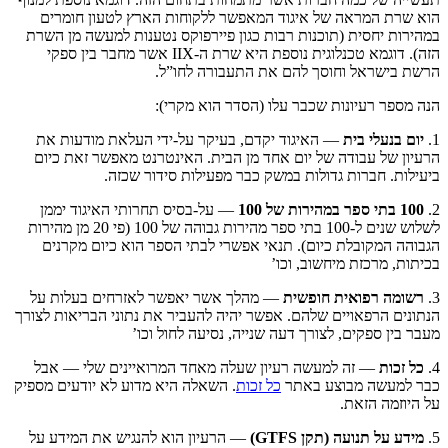
הוא שרת המראה של איגוד המאפשר ללקוחות הארץ לטעון חומרים
במהירות יחסית (תוכנות רבות כגון פיירפוקס נטענות למעשה מן השרת
הזה). דוגמא טכנלוגית נוספת היא שרת ה-IIX אשר מחבר בין ספקי
הרשת בישראל וחוסך להם את התעבורה לחו”ל.
הנה מספר רעיונות שכבר עלו (הסדר הוא מקרי):
1.
יום בנעלי בית
— האיגוד יקדם, בעיקר על-ידי העלאת מודעות את
הרעיון של עבודה של יום אחד מן הבית. האינטרנט מאפשר זאת כיום
ביעילות. חברות גדולות במשק כבר מפעילות סידור שכזה.
2.
100 בתי ספר במהירות של 100
— על-בסיס תחרותי האיגוד יממן
לשלוש שנים ל-100 בתי ספר מהירות גבוהה של 100 (פי 20 מן מהירות
הגבוהה המקובלת כיום). תנאי אפשרי לבתי הספר הוא כיום מקרנים
בכיתות, מרכזת מיחשוב, וכו’
3.
רשומה רפואית חופשית
— מהלך אשר יאפשר לאזרחים בעלות על
הנתונים הרפאויים שלהם. אפשר יהיה להעביר את נתוני הבריאות לצורך
מעבר בין ספקים, לצורך דעה שנייה, נסיעה לחול וכו’
4.
כל זכות
— זה למעשה רעיון שעלה מאחד המרואיינים שלי — אבל
כבר למעשה מבוצע באתר
כל זכות
. השאלה היא מדוע לא יודעים מספיק
על היוזמה הזאת.
5.
מידע על תנועה (תקן GTFS)
— הרעיון הוא להנגיש את המידע על