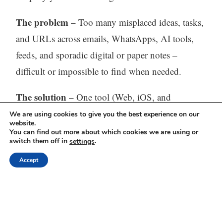
The problem
– Too many misplaced ideas, tasks,
and URLs across emails, WhatsApps, AI tools,
feeds, and sporadic digital or paper notes –
difficult or impossible to find when needed.
The solution
– One tool (Web, iOS, and
Android) to capture, store, process (with AI) and
We are using cookies to give you the best experience on our
website.
find all your thinking.
You can find out more about which cookies we are using or
switch them off in
.
settings
Visit our website:
https://mindli.com/
Accept
Linkedin
Yesha Sivan