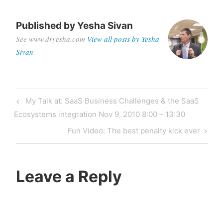
Published by
Yesha Sivan
See www.dryesha.com
View all posts by Yesha
Sivan
Post
Previous
My Talk at: SaaS Business Challenges & the SaaS
navigation
Post
Ecosystems integration Nov 9, 2010 8:00 – 13:30
Next
Fun Video: The best penalty kick ever
Post
Leave a Reply