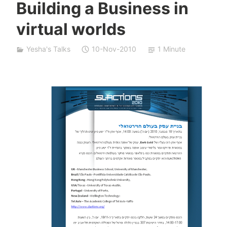
Building a Business in
a
S
virtual worlds
i
v
Yesha's Talks
10-Nov-2010
1 Minute
a
n