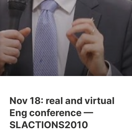
Nov 18: real and virtual
Y
Eng conference —
e
s
SLACTIONS2010
h