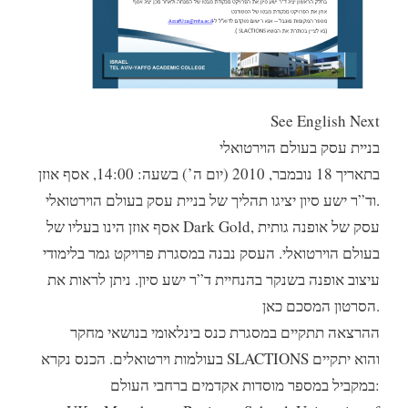
See English Next
בניית עסק בעולם הוירטואלי
בתאריך 18 נובמבר, 2010 (יום ה’) בשעה: 14:00, אסף אוזן
וד”ר ישע סיון יציגו תהליך של בניית עסק בעולם הוירטואלי.
אסף אוזן הינו בעליו של Dark Gold, עסק של אופנה גותית
בעולם הוירטואלי. העסק נבנה במסגרת פרויקט גמר בלימודי
עיצוב אופנה בשנקר בהנחיית ד”ר ישע סיון. ניתן לראות את
הסרטון המסכם כאן.
ההרצאה תתקיים במסגרת כנס בינלאומי בנושאי מחקר
בעולמות וירטואלים. הכנס נקרא SLACTIONS והוא יתקיים
במקביל במספר מוסדות אקדמים ברחבי העולם: