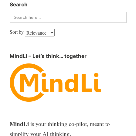
Search
Search
for:
Sort by
MindLi – Let’s think… together
MindLi
is your thinking co-pilot, meant to
simplify your AI thinking.